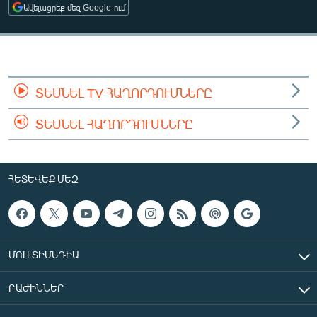
Ավելացրեք մեզ Google-ում
ՄԻՋԱԶԳԱՅԻՆ
ՄՇԱԿՈՒՅԹ
ՍՊՈՐՏ
ՄԵԿՆԱԲԱՆՈՒԹՅՈՒՆ
ՏԵՍՆԵԼ TV ՀԱՂՈՐԴՈՒՄՆԵՐԸ
ՏՏ ԵՒ ԻՆՏԵՐՆԵՏ
ՏԵՍՆԵԼ ՀԱՂՈՐԴՈՒՄՆԵՐԸ
ԿՈՐՈՆԱՎԻՐՈՒՍ
ԱՐԽԻՎ
ՀԵՏԵՎԵՔ ՄԵԶ
ՏԵՍԱՆՅՈՒԹԵՐ
ԲԱՆԱՎԵՃ
ՁԳՏԵԼՈՎ ԼԱՎԱԳՈՒՅՆԻՆ
ՄՈՒԼՏԻՄԵԴԻԱ
ՓՈԴՔԱՍԹ
ԲԱԺԻՆՆԵՐ
Հայերեն