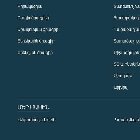
Կիրակնօրյա
Տնտեսությու
Ռադիոծրագրեր
Հասարակութ
Առավոտյան ծրագիր
Ղարաբաղյան
Ցերեկային ծրագիր
Տարածաշրջ
Հայերեն
Երեկոյան ծրագիր
Միջազգային
English
ՏՏ և Ինտեր
Русский
Մշակույթ
ՀԵՏԵՎԵՔ ՄԵԶ
Արխիվ
ՄԵՐ ՄԱՍԻՆ
«Ազատություն» ռ/կ
Կապը մեզ հ
«Ազատության» բոլոր կայքերը