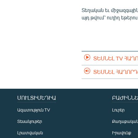
ՄԻՋԱԶԳԱՅԻՆ
Տեղական եւ միջազգային
ՄՇԱԿՈՒՅԹ
այդ թվում՝ ուղիղ եթերո
ՍՊՈՐՏ
ՄԵԿՆԱԲԱՆՈՒԹՅՈՒՆ
ՏՏ ԵՒ ԻՆՏԵՐՆԵՏ
ԿՈՐՈՆԱՎԻՐՈՒՍ
ՏԵՍՆԵԼ TV ՀԱՂ
ԱՐԽԻՎ
ՏԵՍՆԵԼ ՀԱՂՈՐ
ՏԵՍԱՆՅՈՒԹԵՐ
ԲԱՆԱՎԵՃ
ՄՈՒԼՏԻՄԵԴԻԱ
ԲԱԺԻՆՆԵ
ՁԳՏԵԼՈՎ ԼԱՎԱԳՈՒՅՆԻՆ
Ազատություն TV
Լուրեր
ՓՈԴՔԱՍԹ
Տեսանյութեր
Քաղաքակա
Լրատվական
Իրավունք