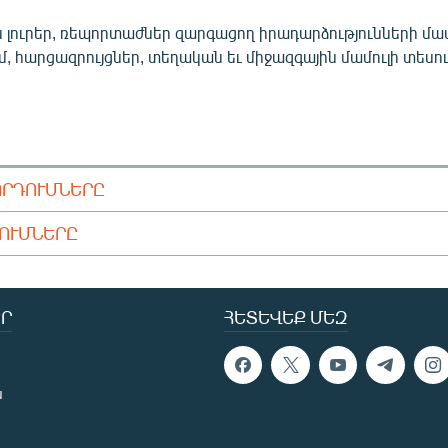
 լուրեր, ռեպորտաժներ զարգացող իրադարձությունների մա
ւմ, հարցազրույցներ, տեղական եւ միջազգային մամուլի տեսու
ՈՐԴՈՒՄՆԵՐԸ
ԴՈՒՄՆԵՐԸ
Ր
ՀԵՏԵՎԵՔ ՄԵԶ
ն