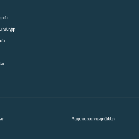
ն
յուն
 խնդիր
ան
նետ
ետ
Հայտարարություններ