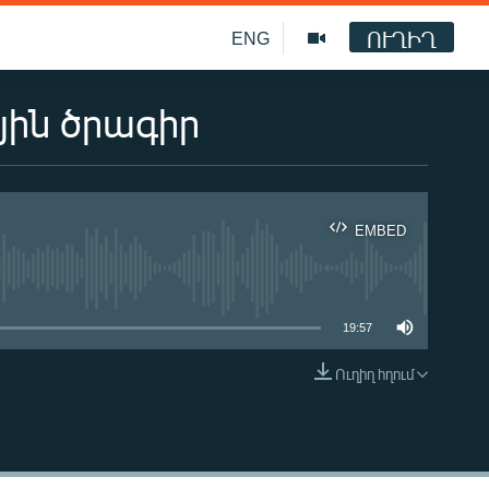
ՈՒՂԻՂ
ENG
յին ծրագիր
EMBED
ble
19:57
Ուղիղ հղում
EMBED