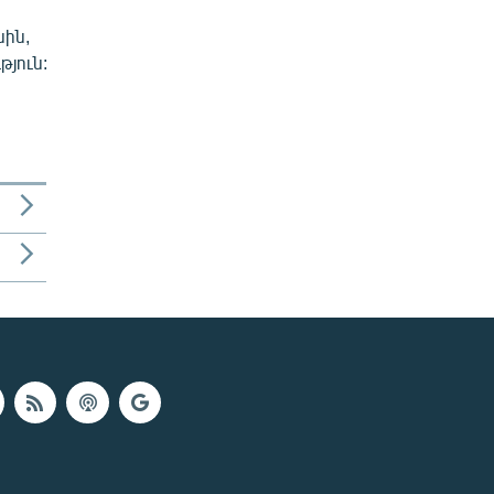
սին,
թյուն: