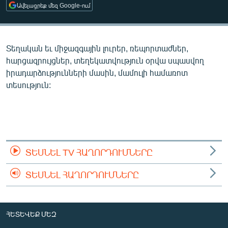
Ավելացրեք մեզ Google-ում
ՄԻՋԱԶԳԱՅԻՆ
ՄՇԱԿՈՒՅԹ
ՍՊՈՐՏ
Տեղական եւ միջազգային լուրեր, ռեպորտաժներ,
հարցազրույցներ, տեղեկատվություն օրվա սպասվող
ՄԵԿՆԱԲԱՆՈՒԹՅՈՒՆ
իրադարձությունների մասին, մամուլի համառոտ
ՏՏ ԵՒ ԻՆՏԵՐՆԵՏ
տեսություն:
ԿՈՐՈՆԱՎԻՐՈՒՍ
ԱՐԽԻՎ
ՏԵՍԱՆՅՈՒԹԵՐ
ՏԵՍՆԵԼ TV ՀԱՂՈՐԴՈՒՄՆԵՐԸ
ԲԱՆԱՎԵՃ
ՁԳՏԵԼՈՎ ԼԱՎԱԳՈՒՅՆԻՆ
ՏԵՍՆԵԼ ՀԱՂՈՐԴՈՒՄՆԵՐԸ
ՓՈԴՔԱՍԹ
ՀԵՏԵՎԵՔ ՄԵԶ
Հայերեն