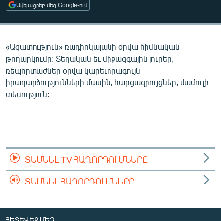
Ավելացրեք մեզ Google-ում
ՄԻՋԱԶԳԱՅԻՆ
ՄՇԱԿՈՒՅԹ
ՍՊՈՐՏ
«Ազատություն» ռադիոկայանի օրվա հիմնական
թողարկումը: Տեղական եւ միջազգային լուրեր,
ՄԵԿՆԱԲԱՆՈՒԹՅՈՒՆ
ռեպորտաժներ օրվա կարեւորագույն
ՏՏ ԵՒ ԻՆՏԵՐՆԵՏ
իրադարձությունների մասին, հարցազրույցներ, մամուլի
տեսություն:
ԿՈՐՈՆԱՎԻՐՈՒՍ
ԱՐԽԻՎ
ՏԵՍԱՆՅՈՒԹԵՐ
ԲԱՆԱՎԵՃ
ՏԵՍՆԵԼ TV ՀԱՂՈՐԴՈՒՄՆԵՐԸ
ՁԳՏԵԼՈՎ ԼԱՎԱԳՈՒՅՆԻՆ
ՏԵՍՆԵԼ ՀԱՂՈՐԴՈՒՄՆԵՐԸ
ՓՈԴՔԱՍԹ
Հայերեն
ՀԵՏԵՎԵՔ ՄԵԶ