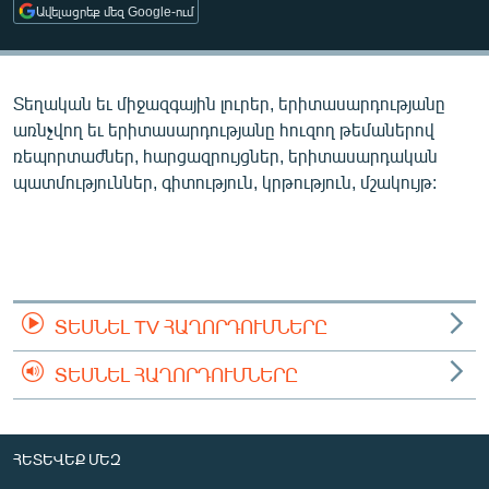
Ավելացրեք մեզ Google-ում
ՄԻՋԱԶԳԱՅԻՆ
ՄՇԱԿՈՒՅԹ
ՍՊՈՐՏ
Տեղական եւ միջազգային լուրեր, երիտասարդությանը
առնչվող եւ երիտասարդությանը հուզող թեմաներով
ՄԵԿՆԱԲԱՆՈՒԹՅՈՒՆ
ռեպորտաժներ, հարցազրույցներ, երիտասարդական
ՏՏ ԵՒ ԻՆՏԵՐՆԵՏ
պատմություններ, գիտություն, կրթություն, մշակույթ:
ԿՈՐՈՆԱՎԻՐՈՒՍ
ԱՐԽԻՎ
ՏԵՍԱՆՅՈՒԹԵՐ
ՏԵՍՆԵԼ TV ՀԱՂՈՐԴՈՒՄՆԵՐԸ
ԲԱՆԱՎԵՃ
ՁԳՏԵԼՈՎ ԼԱՎԱԳՈՒՅՆԻՆ
ՏԵՍՆԵԼ ՀԱՂՈՐԴՈՒՄՆԵՐԸ
ՓՈԴՔԱՍԹ
ՀԵՏԵՎԵՔ ՄԵԶ
Հայերեն