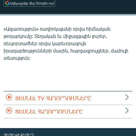
Ավելացրեք մեզ Google-ում
ՄԻՋԱԶԳԱՅԻՆ
ՄՇԱԿՈՒՅԹ
ՍՊՈՐՏ
«Ազատություն» ռադիոկայանի օրվա հիմնական
թողարկումը: Տեղական եւ միջազգային լուրեր,
ՄԵԿՆԱԲԱՆՈՒԹՅՈՒՆ
ռեպորտաժներ օրվա կարեւորագույն
ՏՏ ԵՒ ԻՆՏԵՐՆԵՏ
իրադարձությունների մասին, հարցազրույցներ, մամուլի
տեսություն:
ԿՈՐՈՆԱՎԻՐՈՒՍ
ԱՐԽԻՎ
ՏԵՍԱՆՅՈՒԹԵՐ
ԲԱՆԱՎԵՃ
ՏԵՍՆԵԼ TV ՀԱՂՈՐԴՈՒՄՆԵՐԸ
ՁԳՏԵԼՈՎ ԼԱՎԱԳՈՒՅՆԻՆ
ՏԵՍՆԵԼ ՀԱՂՈՐԴՈՒՄՆԵՐԸ
ՓՈԴՔԱՍԹ
Հայերեն
ՀԵՏԵՎԵՔ ՄԵԶ