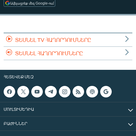
Ավելացրեք մեզ Google-ում
ՄԻՋԱԶԳԱՅԻՆ
ՄՇԱԿՈՒՅԹ
ՍՊՈՐՏ
ՄԵԿՆԱԲԱՆՈՒԹՅՈՒՆ
ՏԵՍՆԵԼ TV ՀԱՂՈՐԴՈՒՄՆԵՐԸ
ՏՏ ԵՒ ԻՆՏԵՐՆԵՏ
ՏԵՍՆԵԼ ՀԱՂՈՐԴՈՒՄՆԵՐԸ
ԿՈՐՈՆԱՎԻՐՈՒՍ
ԱՐԽԻՎ
ՀԵՏԵՎԵՔ ՄԵԶ
ՏԵՍԱՆՅՈՒԹԵՐ
ԲԱՆԱՎԵՃ
ՁԳՏԵԼՈՎ ԼԱՎԱԳՈՒՅՆԻՆ
ՄՈՒԼՏԻՄԵԴԻԱ
ՓՈԴՔԱՍԹ
ԲԱԺԻՆՆԵՐ
Հայերեն