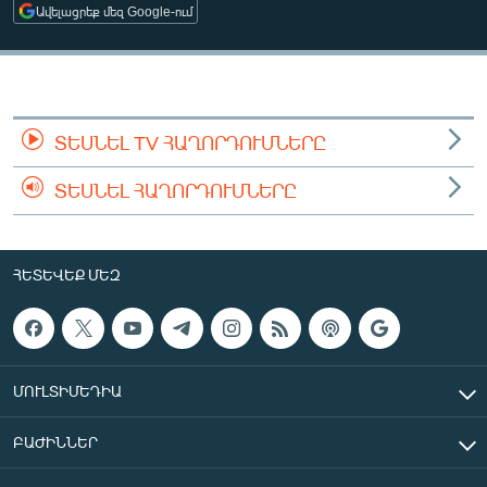
Ավելացրեք մեզ Google-ում
ՄԻՋԱԶԳԱՅԻՆ
ՄՇԱԿՈՒՅԹ
ՍՊՈՐՏ
ՄԵԿՆԱԲԱՆՈՒԹՅՈՒՆ
ՏԵՍՆԵԼ TV ՀԱՂՈՐԴՈՒՄՆԵՐԸ
ՏՏ ԵՒ ԻՆՏԵՐՆԵՏ
ՏԵՍՆԵԼ ՀԱՂՈՐԴՈՒՄՆԵՐԸ
ԿՈՐՈՆԱՎԻՐՈՒՍ
ԱՐԽԻՎ
ՀԵՏԵՎԵՔ ՄԵԶ
ՏԵՍԱՆՅՈՒԹԵՐ
ԲԱՆԱՎԵՃ
ՁԳՏԵԼՈՎ ԼԱՎԱԳՈՒՅՆԻՆ
ՄՈՒԼՏԻՄԵԴԻԱ
ՓՈԴՔԱՍԹ
ԲԱԺԻՆՆԵՐ
Հայերեն