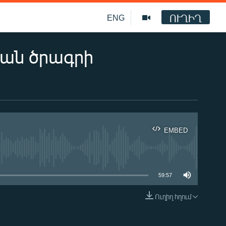
ՈՒՂԻՂ
ENG
կան ծրագրի
EMBED
ble
59:57
Ուղիղ հղում
EMBED