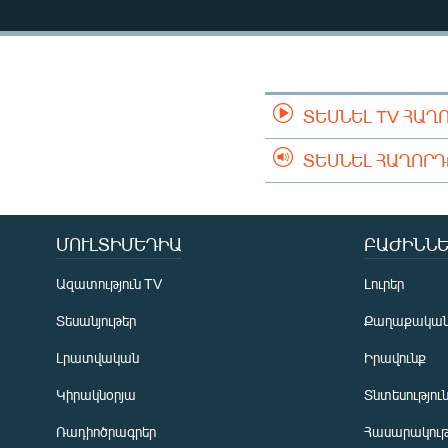
ՄԻՋԱԶԳԱՅԻՆ
ՄՇԱԿՈՒՅԹ
ՍՊՈՐՏ
ՄԵԿՆԱԲԱՆՈՒԹՅՈՒՆ
ՏԵՍՆԵԼ TV ՀԱՂ
ՏՏ ԵՒ ԻՆՏԵՐՆԵՏ
ՏԵՍՆԵԼ ՀԱՂՈՐ
ԿՈՐՈՆԱՎԻՐՈՒՍ
ԱՐԽԻՎ
ՄՈՒԼՏԻՄԵԴԻԱ
ԲԱԺԻՆՆԵ
ՏԵՍԱՆՅՈՒԹԵՐ
Ազատություն TV
Լուրեր
ԲԱՆԱՎԵՃ
Տեսանյութեր
Քաղաքակա
ՁԳՏԵԼՈՎ ԼԱՎԱԳՈՒՅՆԻՆ
Լրատվական
Իրավունք
ՓՈԴՔԱՍԹ
Կիրակնօրյա
Տնտեսությու
Ռադիոծրագրեր
Հասարակութ