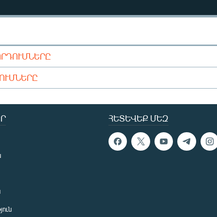
ՈՐԴՈՒՄՆԵՐԸ
ԴՈՒՄՆԵՐԸ
Ր
ՀԵՏԵՎԵՔ ՄԵԶ
ն
ն
յուն