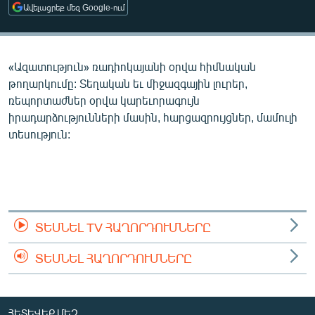
Ավելացրեք մեզ Google-ում
ՄԻՋԱԶԳԱՅԻՆ
ՄՇԱԿՈՒՅԹ
ՍՊՈՐՏ
«Ազատություն» ռադիոկայանի օրվա հիմնական
թողարկումը: Տեղական եւ միջազգային լուրեր,
ՄԵԿՆԱԲԱՆՈՒԹՅՈՒՆ
ռեպորտաժներ օրվա կարեւորագույն
ՏՏ ԵՒ ԻՆՏԵՐՆԵՏ
իրադարձությունների մասին, հարցազրույցներ, մամուլի
տեսություն:
ԿՈՐՈՆԱՎԻՐՈՒՍ
ԱՐԽԻՎ
ՏԵՍԱՆՅՈՒԹԵՐ
ԲԱՆԱՎԵՃ
ՏԵՍՆԵԼ TV ՀԱՂՈՐԴՈՒՄՆԵՐԸ
ՁԳՏԵԼՈՎ ԼԱՎԱԳՈՒՅՆԻՆ
ՏԵՍՆԵԼ ՀԱՂՈՐԴՈՒՄՆԵՐԸ
ՓՈԴՔԱՍԹ
Հայերեն
ՀԵՏԵՎԵՔ ՄԵԶ