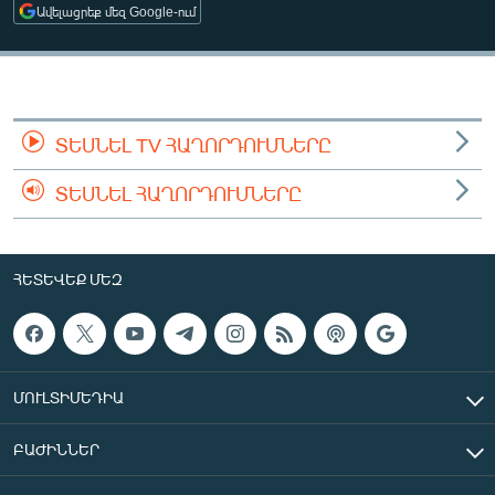
Ավելացրեք մեզ Google-ում
ՄԻՋԱԶԳԱՅԻՆ
ՄՇԱԿՈՒՅԹ
ՍՊՈՐՏ
ՄԵԿՆԱԲԱՆՈՒԹՅՈՒՆ
ՏԵՍՆԵԼ TV ՀԱՂՈՐԴՈՒՄՆԵՐԸ
ՏՏ ԵՒ ԻՆՏԵՐՆԵՏ
ՏԵՍՆԵԼ ՀԱՂՈՐԴՈՒՄՆԵՐԸ
ԿՈՐՈՆԱՎԻՐՈՒՍ
ԱՐԽԻՎ
ՀԵՏԵՎԵՔ ՄԵԶ
ՏԵՍԱՆՅՈՒԹԵՐ
ԲԱՆԱՎԵՃ
ՁԳՏԵԼՈՎ ԼԱՎԱԳՈՒՅՆԻՆ
ՄՈՒԼՏԻՄԵԴԻԱ
ՓՈԴՔԱՍԹ
ԲԱԺԻՆՆԵՐ
Հայերեն