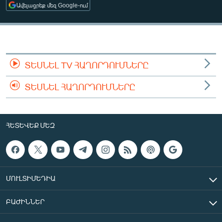
Ավելացրեք մեզ Google-ում
ՄԻՋԱԶԳԱՅԻՆ
ՄՇԱԿՈՒՅԹ
ՍՊՈՐՏ
ՄԵԿՆԱԲԱՆՈՒԹՅՈՒՆ
ՏԵՍՆԵԼ TV ՀԱՂՈՐԴՈՒՄՆԵՐԸ
ՏՏ ԵՒ ԻՆՏԵՐՆԵՏ
ՏԵՍՆԵԼ ՀԱՂՈՐԴՈՒՄՆԵՐԸ
ԿՈՐՈՆԱՎԻՐՈՒՍ
ԱՐԽԻՎ
ՀԵՏԵՎԵՔ ՄԵԶ
ՏԵՍԱՆՅՈՒԹԵՐ
ԲԱՆԱՎԵՃ
ՁԳՏԵԼՈՎ ԼԱՎԱԳՈՒՅՆԻՆ
ՄՈՒԼՏԻՄԵԴԻԱ
ՓՈԴՔԱՍԹ
ԲԱԺԻՆՆԵՐ
Հայերեն