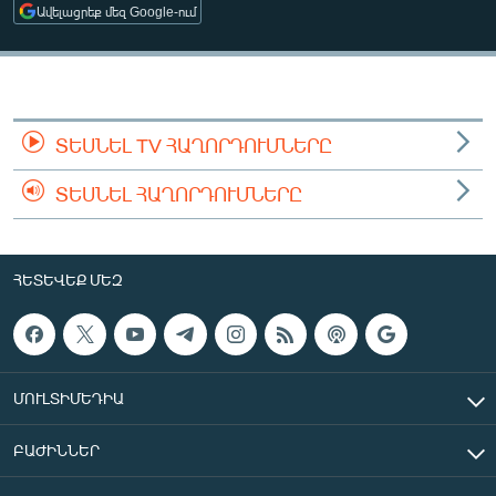
Ավելացրեք մեզ Google-ում
ՄԻՋԱԶԳԱՅԻՆ
ՄՇԱԿՈՒՅԹ
ՍՊՈՐՏ
ՄԵԿՆԱԲԱՆՈՒԹՅՈՒՆ
ՏԵՍՆԵԼ TV ՀԱՂՈՐԴՈՒՄՆԵՐԸ
ՏՏ ԵՒ ԻՆՏԵՐՆԵՏ
ՏԵՍՆԵԼ ՀԱՂՈՐԴՈՒՄՆԵՐԸ
ԿՈՐՈՆԱՎԻՐՈՒՍ
ԱՐԽԻՎ
ՀԵՏԵՎԵՔ ՄԵԶ
ՏԵՍԱՆՅՈՒԹԵՐ
ԲԱՆԱՎԵՃ
ՁԳՏԵԼՈՎ ԼԱՎԱԳՈՒՅՆԻՆ
ՄՈՒԼՏԻՄԵԴԻԱ
ՓՈԴՔԱՍԹ
ԲԱԺԻՆՆԵՐ
Հայերեն