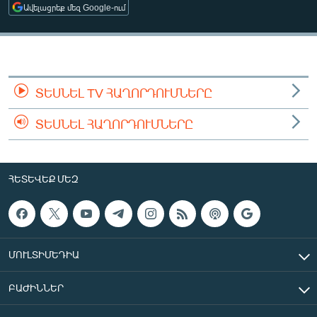
Ավելացրեք մեզ Google-ում
ՄԻՋԱԶԳԱՅԻՆ
ՄՇԱԿՈՒՅԹ
ՍՊՈՐՏ
ՄԵԿՆԱԲԱՆՈՒԹՅՈՒՆ
ՏԵՍՆԵԼ TV ՀԱՂՈՐԴՈՒՄՆԵՐԸ
ՏՏ ԵՒ ԻՆՏԵՐՆԵՏ
ՏԵՍՆԵԼ ՀԱՂՈՐԴՈՒՄՆԵՐԸ
ԿՈՐՈՆԱՎԻՐՈՒՍ
ԱՐԽԻՎ
ՀԵՏԵՎԵՔ ՄԵԶ
ՏԵՍԱՆՅՈՒԹԵՐ
ԲԱՆԱՎԵՃ
ՁԳՏԵԼՈՎ ԼԱՎԱԳՈՒՅՆԻՆ
ՄՈՒԼՏԻՄԵԴԻԱ
ՓՈԴՔԱՍԹ
ԲԱԺԻՆՆԵՐ
Հայերեն