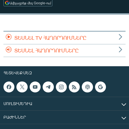
Ավելացրեք մեզ Google-ում
ՄԻՋԱԶԳԱՅԻՆ
ՄՇԱԿՈՒՅԹ
ՍՊՈՐՏ
ՄԵԿՆԱԲԱՆՈՒԹՅՈՒՆ
ՏԵՍՆԵԼ TV ՀԱՂՈՐԴՈՒՄՆԵՐԸ
ՏՏ ԵՒ ԻՆՏԵՐՆԵՏ
ՏԵՍՆԵԼ ՀԱՂՈՐԴՈՒՄՆԵՐԸ
ԿՈՐՈՆԱՎԻՐՈՒՍ
ԱՐԽԻՎ
ՀԵՏԵՎԵՔ ՄԵԶ
ՏԵՍԱՆՅՈՒԹԵՐ
ԲԱՆԱՎԵՃ
ՁԳՏԵԼՈՎ ԼԱՎԱԳՈՒՅՆԻՆ
ՄՈՒԼՏԻՄԵԴԻԱ
ՓՈԴՔԱՍԹ
ԲԱԺԻՆՆԵՐ
Հայերեն