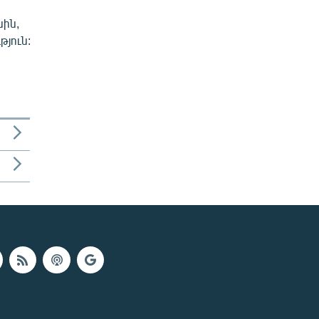
սին,
թյուն: