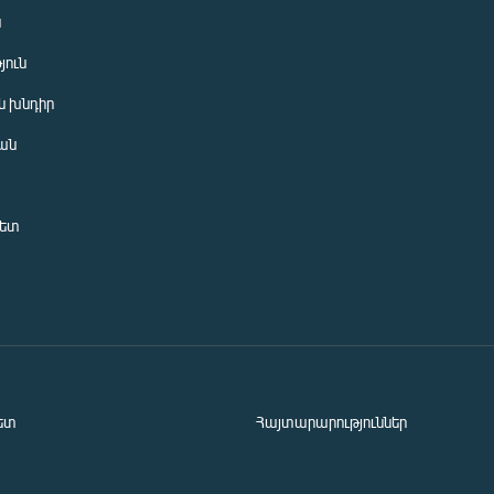
ն
յուն
 խնդիր
ան
նետ
ետ
Հայտարարություններ