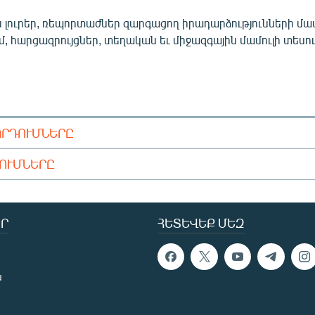
 լուրեր, ռեպորտաժներ զարգացող իրադարձությունների մա
ւմ, հարցազրույցներ, տեղական եւ միջազգային մամուլի տեսու
ՈՐԴՈՒՄՆԵՐԸ
ԴՈՒՄՆԵՐԸ
Ր
ՀԵՏԵՎԵՔ ՄԵԶ
ն