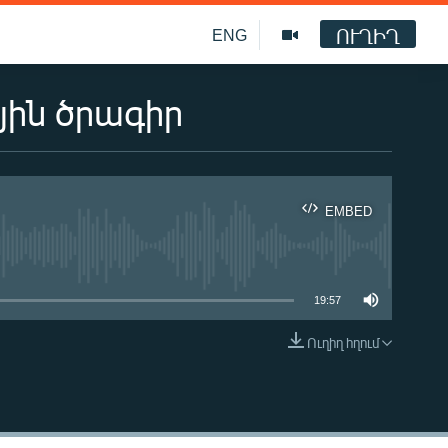
ՈՒՂԻՂ
ENG
յին ծրագիր
EMBED
ble
19:57
Ուղիղ հղում
EMBED