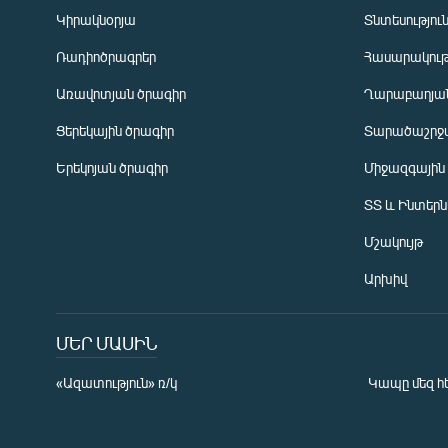
Կիրակնօրյա
Տնտեսությու
Ռադիոծրագրեր
Հասարակութ
Առավոտյան ծրագիր
Ղարաբաղյան
Ցերեկային ծրագիր
Տարածաշրջ
Հայերեն
Երեկոյան ծրագիր
Միջազգային
English
ՏՏ և Ինտեր
Русский
Մշակույթ
ՀԵՏԵՎԵՔ ՄԵԶ
Արխիվ
ՄԵՐ ՄԱՍԻՆ
«Ազատություն» ռ/կ
Կապը մեզ հ
«Ազատության» բոլոր կայքերը