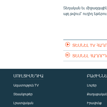
ՄԻՋԱԶԳԱՅԻՆ
Տեղական եւ միջազգային
ՄՇԱԿՈՒՅԹ
այդ թվում՝ ուղիղ եթերո
ՍՊՈՐՏ
ՄԵԿՆԱԲԱՆՈՒԹՅՈՒՆ
ՏՏ ԵՒ ԻՆՏԵՐՆԵՏ
ԿՈՐՈՆԱՎԻՐՈՒՍ
ՏԵՍՆԵԼ TV ՀԱՂ
ԱՐԽԻՎ
ՏԵՍՆԵԼ ՀԱՂՈՐ
ՏԵՍԱՆՅՈՒԹԵՐ
ԲԱՆԱՎԵՃ
ՄՈՒԼՏԻՄԵԴԻԱ
ԲԱԺԻՆՆԵ
ՁԳՏԵԼՈՎ ԼԱՎԱԳՈՒՅՆԻՆ
Ազատություն TV
Լուրեր
ՓՈԴՔԱՍԹ
Տեսանյութեր
Քաղաքակա
Լրատվական
Իրավունք