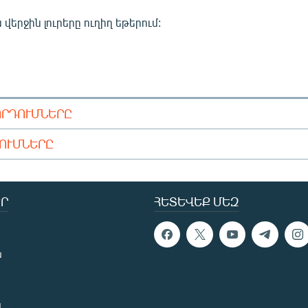
վերջին լուրերը ուղիղ եթերում:
ՈՐԴՈՒՄՆԵՐԸ
ԴՈՒՄՆԵՐԸ
Ր
ՀԵՏԵՎԵՔ ՄԵԶ
ն
ն