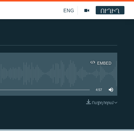
ՈՒՂԻՂ
ENG
EMBED
ble
4:57
Ուղիղ հղում
EMBED