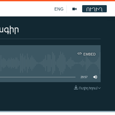
ՈՒՂԻՂ
ENG
ագիր
EMBED
ble
29:57
Ուղիղ հղում
EMBED