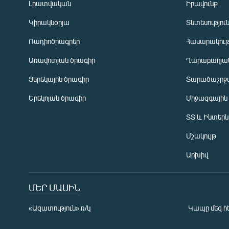
Լրատվական
Իրավունք
Կիրակնօրյա
Տնտեսությու
Ռադիոծրագրեր
Հասարակութ
Առավոտյան ծրագիր
Ղարաբաղյան
Ցերեկային ծրագիր
Տարածաշրջ
Հայերեն
Երեկոյան ծրագիր
Միջազգային
English
ՏՏ և Ինտեր
Русский
Մշակույթ
ՀԵՏԵՎԵՔ ՄԵԶ
Արխիվ
ՄԵՐ ՄԱՍԻՆ
«Ազատություն» ռ/կ
Կապը մեզ հ
«Ազատության» բոլոր կայքերը