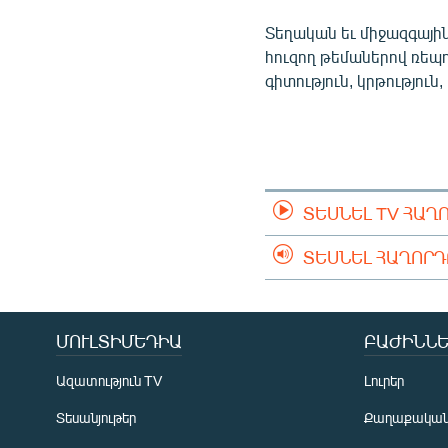
ՄԻՋԱԶԳԱՅԻՆ
Տեղական եւ միջազգային
ՄՇԱԿՈՒՅԹ
հուզող թեմաներով ռեպ
ՍՊՈՐՏ
գիտություն, կրթություն,
ՄԵԿՆԱԲԱՆՈՒԹՅՈՒՆ
ՏՏ ԵՒ ԻՆՏԵՐՆԵՏ
ԿՈՐՈՆԱՎԻՐՈՒՍ
ՏԵՍՆԵԼ TV ՀԱՂ
ԱՐԽԻՎ
ՏԵՍԱՆՅՈՒԹԵՐ
ՏԵՍՆԵԼ ՀԱՂՈՐ
ԲԱՆԱՎԵՃ
ՁԳՏԵԼՈՎ ԼԱՎԱԳՈՒՅՆԻՆ
ՄՈՒԼՏԻՄԵԴԻԱ
ԲԱԺԻՆՆԵ
ՓՈԴՔԱՍԹ
Ազատություն TV
Լուրեր
Տեսանյութեր
Քաղաքակա