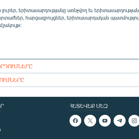
 լուրեր, երիտասարդությանը առնչվող եւ երիտասարդությա
որտաժներ, հարցազրույցներ, երիտասարդական պատմությու
 մշակույթ:
ՈՐԴՈՒՄՆԵՐԸ
ԴՈՒՄՆԵՐԸ
Ր
ՀԵՏԵՎԵՔ ՄԵԶ
ն