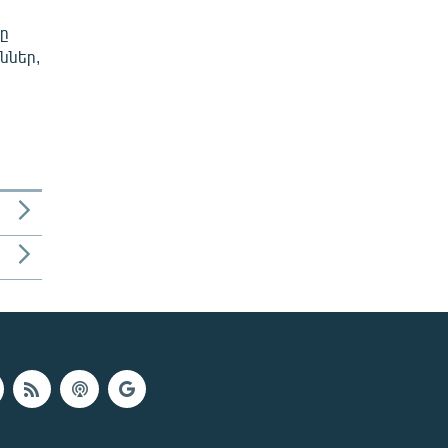
նը
ններ,