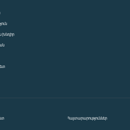
ն
յուն
 խնդիր
ան
նետ
ետ
Հայտարարություններ