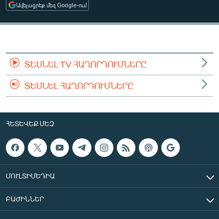
Ավելացրեք մեզ Google-ում
ՄԻՋԱԶԳԱՅԻՆ
ՄՇԱԿՈՒՅԹ
ՍՊՈՐՏ
ՄԵԿՆԱԲԱՆՈՒԹՅՈՒՆ
ՏԵՍՆԵԼ TV ՀԱՂՈՐԴՈՒՄՆԵՐԸ
ՏՏ ԵՒ ԻՆՏԵՐՆԵՏ
ՏԵՍՆԵԼ ՀԱՂՈՐԴՈՒՄՆԵՐԸ
ԿՈՐՈՆԱՎԻՐՈՒՍ
ԱՐԽԻՎ
ՀԵՏԵՎԵՔ ՄԵԶ
ՏԵՍԱՆՅՈՒԹԵՐ
ԲԱՆԱՎԵՃ
ՁԳՏԵԼՈՎ ԼԱՎԱԳՈՒՅՆԻՆ
ՄՈՒԼՏԻՄԵԴԻԱ
ՓՈԴՔԱՍԹ
ԲԱԺԻՆՆԵՐ
Հայերեն