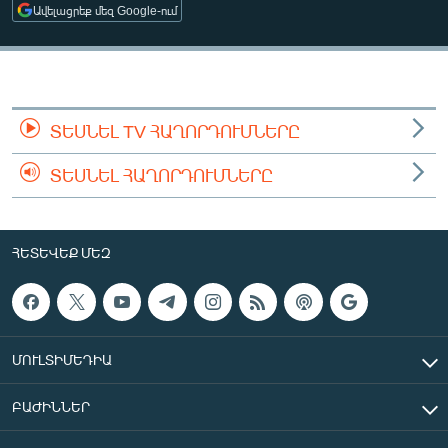
Ավելացրեք մեզ Google-ում
ՄԻՋԱԶԳԱՅԻՆ
ՄՇԱԿՈՒՅԹ
ՍՊՈՐՏ
ՄԵԿՆԱԲԱՆՈՒԹՅՈՒՆ
ՏԵՍՆԵԼ TV ՀԱՂՈՐԴՈՒՄՆԵՐԸ
ՏՏ ԵՒ ԻՆՏԵՐՆԵՏ
ՏԵՍՆԵԼ ՀԱՂՈՐԴՈՒՄՆԵՐԸ
ԿՈՐՈՆԱՎԻՐՈՒՍ
ԱՐԽԻՎ
ՀԵՏԵՎԵՔ ՄԵԶ
ՏԵՍԱՆՅՈՒԹԵՐ
ԲԱՆԱՎԵՃ
ՁԳՏԵԼՈՎ ԼԱՎԱԳՈՒՅՆԻՆ
ՄՈՒԼՏԻՄԵԴԻԱ
ՓՈԴՔԱՍԹ
ԲԱԺԻՆՆԵՐ
Հայերեն