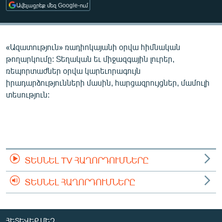
Ավելացրեք մեզ Google-ում
ՄԻՋԱԶԳԱՅԻՆ
ՄՇԱԿՈՒՅԹ
ՍՊՈՐՏ
«Ազատություն» ռադիոկայանի օրվա հիմնական
թողարկումը: Տեղական եւ միջազգային լուրեր,
ՄԵԿՆԱԲԱՆՈՒԹՅՈՒՆ
ռեպորտաժներ օրվա կարեւորագույն
ՏՏ ԵՒ ԻՆՏԵՐՆԵՏ
իրադարձությունների մասին, հարցազրույցներ, մամուլի
տեսություն:
ԿՈՐՈՆԱՎԻՐՈՒՍ
ԱՐԽԻՎ
ՏԵՍԱՆՅՈՒԹԵՐ
ԲԱՆԱՎԵՃ
ՏԵՍՆԵԼ TV ՀԱՂՈՐԴՈՒՄՆԵՐԸ
ՁԳՏԵԼՈՎ ԼԱՎԱԳՈՒՅՆԻՆ
ՏԵՍՆԵԼ ՀԱՂՈՐԴՈՒՄՆԵՐԸ
ՓՈԴՔԱՍԹ
Հայերեն
ՀԵՏԵՎԵՔ ՄԵԶ