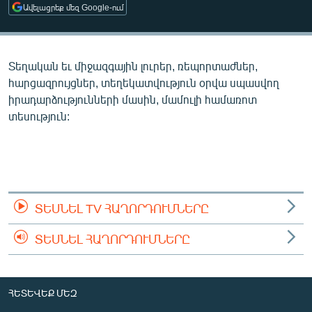
Ավելացրեք մեզ Google-ում
ՄԻՋԱԶԳԱՅԻՆ
ՄՇԱԿՈՒՅԹ
ՍՊՈՐՏ
Տեղական եւ միջազգային լուրեր, ռեպորտաժներ,
հարցազրույցներ, տեղեկատվություն օրվա սպասվող
ՄԵԿՆԱԲԱՆՈՒԹՅՈՒՆ
իրադարձությունների մասին, մամուլի համառոտ
ՏՏ ԵՒ ԻՆՏԵՐՆԵՏ
տեսություն:
ԿՈՐՈՆԱՎԻՐՈՒՍ
ԱՐԽԻՎ
ՏԵՍԱՆՅՈՒԹԵՐ
ՏԵՍՆԵԼ TV ՀԱՂՈՐԴՈՒՄՆԵՐԸ
ԲԱՆԱՎԵՃ
ՁԳՏԵԼՈՎ ԼԱՎԱԳՈՒՅՆԻՆ
ՏԵՍՆԵԼ ՀԱՂՈՐԴՈՒՄՆԵՐԸ
ՓՈԴՔԱՍԹ
ՀԵՏԵՎԵՔ ՄԵԶ
Հայերեն