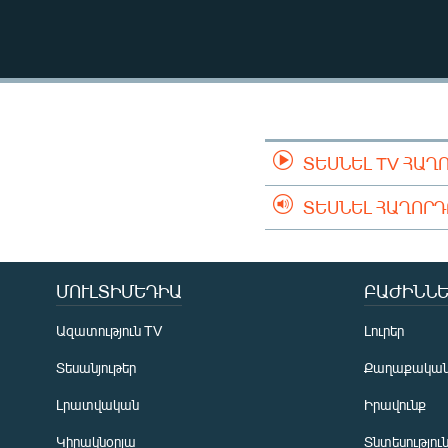
ՄԻՋԱԶԳԱՅԻՆ
ՄՇԱԿՈՒՅԹ
ՍՊՈՐՏ
ՄԵԿՆԱԲԱՆՈՒԹՅՈՒՆ
ՏՏ ԵՒ ԻՆՏԵՐՆԵՏ
ՏԵՍՆԵԼ TV ՀԱՂ
ԿՈՐՈՆԱՎԻՐՈՒՍ
ՏԵՍՆԵԼ ՀԱՂՈՐ
ԱՐԽԻՎ
ՏԵՍԱՆՅՈՒԹԵՐ
ՄՈՒԼՏԻՄԵԴԻԱ
ԲԱԺԻՆՆԵ
ԲԱՆԱՎԵՃ
ՁԳՏԵԼՈՎ ԼԱՎԱԳՈՒՅՆԻՆ
Ազատություն TV
Լուրեր
ՓՈԴՔԱՍԹ
Տեսանյութեր
Քաղաքակա
Լրատվական
Իրավունք
Կիրակնօրյա
Տնտեսությու