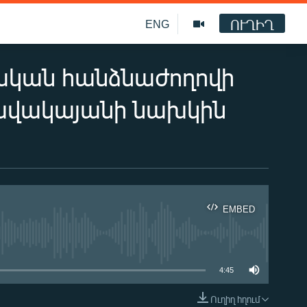
ՈՒՂԻՂ
ENG
ան հանձնաժողովի
նավակայանի նախկին
EMBED
ble
4:45
Ուղիղ հղում