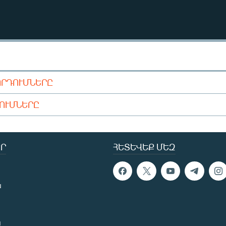
ՈՐԴՈՒՄՆԵՐԸ
ԴՈՒՄՆԵՐԸ
Ր
ՀԵՏԵՎԵՔ ՄԵԶ
ն
ն