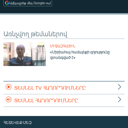
Ավելացրեք մեզ Google-ում
ՄԻՋԱԶԳԱՅԻՆ
ՄՇԱԿՈՒՅԹ
ՍՊՈՐՏ
Առնչվող թեմաներով
ՄԵԿՆԱԲԱՆՈՒԹՅՈՒՆ
ՏՏ ԵՒ ԻՆՏԵՐՆԵՏ
ՄԻՋԱԶԳԱՅԻՆ
«Սիրիահայ համայնքի գոյությունը
ԿՈՐՈՆԱՎԻՐՈՒՍ
վտանգված է»
ԱՐԽԻՎ
ՏԵՍԱՆՅՈՒԹԵՐ
ԲԱՆԱՎԵՃ
ՏԵՍՆԵԼ TV ՀԱՂՈՐԴՈՒՄՆԵՐԸ
ՁԳՏԵԼՈՎ ԼԱՎԱԳՈՒՅՆԻՆ
ՏԵՍՆԵԼ ՀԱՂՈՐԴՈՒՄՆԵՐԸ
ՓՈԴՔԱՍԹ
Հայերեն
ՀԵՏԵՎԵՔ ՄԵԶ