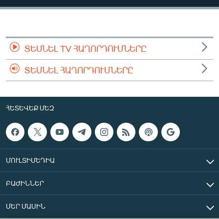
ՄԻՋԱԶԳԱՅԻՆ
ՄՇԱԿՈՒՅԹ
ՍՊՈՐՏ
ՏԵՍՆԵԼ TV ՀԱՂՈՐԴՈՒՄՆԵՐԸ
ՄԵԿՆԱԲԱՆՈՒԹՅՈՒՆ
ՏԵՍՆԵԼ ՀԱՂՈՐԴՈՒՄՆԵՐԸ
ՏՏ ԵՒ ԻՆՏԵՐՆԵՏ
ԿՈՐՈՆԱՎԻՐՈՒՍ
ՀԵՏԵՎԵՔ ՄԵԶ
ԱՐԽԻՎ
ՏԵՍԱՆՅՈՒԹԵՐ
ԲԱՆԱՎԵՃ
ՄՈՒԼՏԻՄԵԴԻԱ
ՁԳՏԵԼՈՎ ԼԱՎԱԳՈՒՅՆԻՆ
ԲԱԺԻՆՆԵՐ
ՓՈԴՔԱՍԹ
ՄԵՐ ՄԱՍԻՆ
Հայերեն