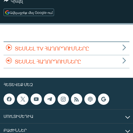
Կիսվել
ՄԻՋԱԶԳԱՅԻՆ
Ավելացրեք մեզ Google-ում
ՄՇԱԿՈՒՅԹ
ՍՊՈՐՏ
ՄԵԿՆԱԲԱՆՈՒԹՅՈՒՆ
ՏՏ ԵՒ ԻՆՏԵՐՆԵՏ
ՏԵՍՆԵԼ TV ՀԱՂՈՐԴՈՒՄՆԵՐԸ
ԿՈՐՈՆԱՎԻՐՈՒՍ
ՏԵՍՆԵԼ ՀԱՂՈՐԴՈՒՄՆԵՐԸ
ԱՐԽԻՎ
ՏԵՍԱՆՅՈՒԹԵՐ
ՀԵՏԵՎԵՔ ՄԵԶ
ԲԱՆԱՎԵՃ
ՁԳՏԵԼՈՎ ԼԱՎԱԳՈՒՅՆԻՆ
ՓՈԴՔԱՍԹ
ՄՈՒԼՏԻՄԵԴԻԱ
Հայերեն
ԲԱԺԻՆՆԵՐ