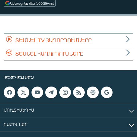
Ավելացրեք մեզ Google-ում
ՄԻՋԱԶԳԱՅԻՆ
ՄՇԱԿՈՒՅԹ
ՍՊՈՐՏ
ՄԵԿՆԱԲԱՆՈՒԹՅՈՒՆ
ՏԵՍՆԵԼ TV ՀԱՂՈՐԴՈՒՄՆԵՐԸ
ՏՏ ԵՒ ԻՆՏԵՐՆԵՏ
ՏԵՍՆԵԼ ՀԱՂՈՐԴՈՒՄՆԵՐԸ
ԿՈՐՈՆԱՎԻՐՈՒՍ
ԱՐԽԻՎ
ՀԵՏԵՎԵՔ ՄԵԶ
ՏԵՍԱՆՅՈՒԹԵՐ
ԲԱՆԱՎԵՃ
ՁԳՏԵԼՈՎ ԼԱՎԱԳՈՒՅՆԻՆ
ՄՈՒԼՏԻՄԵԴԻԱ
ՓՈԴՔԱՍԹ
ԲԱԺԻՆՆԵՐ
Հայերեն