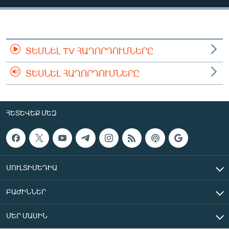
ՄԻՋԱԶԳԱՅԻՆ
ՄՇԱԿՈՒՅԹ
ՍՊՈՐՏ
ՏԵՍՆԵԼ TV ՀԱՂՈՐԴՈՒՄՆԵՐԸ
ՄԵԿՆԱԲԱՆՈՒԹՅՈՒՆ
ՏԵՍՆԵԼ ՀԱՂՈՐԴՈՒՄՆԵՐԸ
ՏՏ ԵՒ ԻՆՏԵՐՆԵՏ
ԿՈՐՈՆԱՎԻՐՈՒՍ
ՀԵՏԵՎԵՔ ՄԵԶ
ԱՐԽԻՎ
ՏԵՍԱՆՅՈՒԹԵՐ
ԲԱՆԱՎԵՃ
ՄՈՒԼՏԻՄԵԴԻԱ
ՁԳՏԵԼՈՎ ԼԱՎԱԳՈՒՅՆԻՆ
ԲԱԺԻՆՆԵՐ
ՓՈԴՔԱՍԹ
ՄԵՐ ՄԱՍԻՆ
Հայերեն