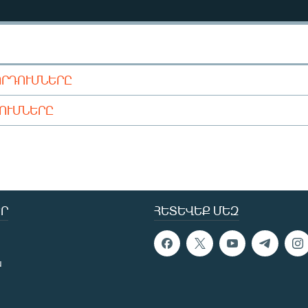
ՈՐԴՈՒՄՆԵՐԸ
ԴՈՒՄՆԵՐԸ
Ր
ՀԵՏԵՎԵՔ ՄԵԶ
ն