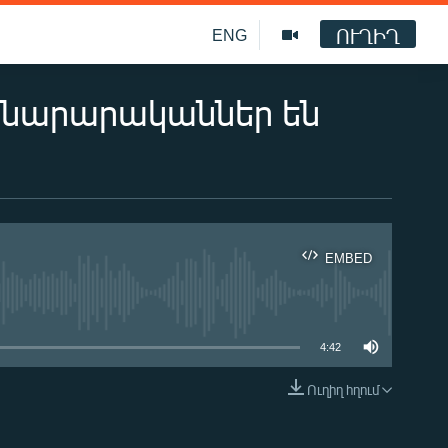
ՈՒՂԻՂ
ENG
նձնարարականներ են
EMBED
ble
4:42
Ուղիղ հղում
EMBED