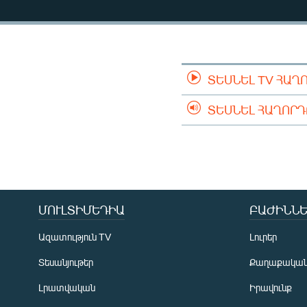
ՄԻՋԱԶԳԱՅԻՆ
ՄՇԱԿՈՒՅԹ
ՍՊՈՐՏ
ՄԵԿՆԱԲԱՆՈՒԹՅՈՒՆ
ՏԵՍՆԵԼ TV ՀԱՂ
ՏՏ ԵՒ ԻՆՏԵՐՆԵՏ
ՏԵՍՆԵԼ ՀԱՂՈՐ
ԿՈՐՈՆԱՎԻՐՈՒՍ
ԱՐԽԻՎ
ՏԵՍԱՆՅՈՒԹԵՐ
ԲԱՆԱՎԵՃ
ՄՈՒԼՏԻՄԵԴԻԱ
ԲԱԺԻՆՆԵ
ՁԳՏԵԼՈՎ ԼԱՎԱԳՈՒՅՆԻՆ
Ազատություն TV
Լուրեր
ՓՈԴՔԱՍԹ
Տեսանյութեր
Քաղաքակա
Լրատվական
Իրավունք