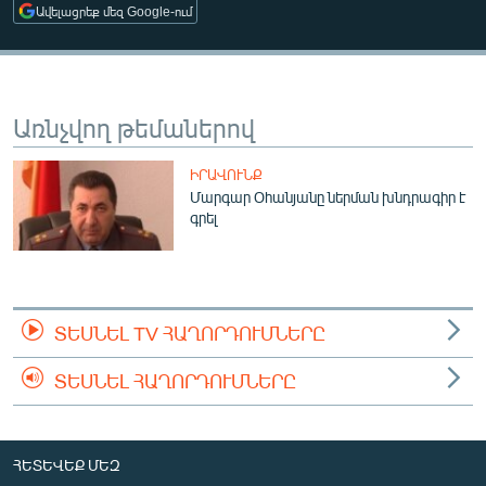
Ավելացրեք մեզ Google-ում
ՄԻՋԱԶԳԱՅԻՆ
ՄՇԱԿՈՒՅԹ
ՍՊՈՐՏ
Առնչվող թեմաներով
ՄԵԿՆԱԲԱՆՈՒԹՅՈՒՆ
ՏՏ ԵՒ ԻՆՏԵՐՆԵՏ
ԻՐԱՎՈՒՆՔ
Մարգար Օհանյանը ներման խնդրագիր է
ԿՈՐՈՆԱՎԻՐՈՒՍ
գրել
ԱՐԽԻՎ
ՏԵՍԱՆՅՈՒԹԵՐ
ԲԱՆԱՎԵՃ
ՏԵՍՆԵԼ TV ՀԱՂՈՐԴՈՒՄՆԵՐԸ
ՁԳՏԵԼՈՎ ԼԱՎԱԳՈՒՅՆԻՆ
ՏԵՍՆԵԼ ՀԱՂՈՐԴՈՒՄՆԵՐԸ
ՓՈԴՔԱՍԹ
Հայերեն
ՀԵՏԵՎԵՔ ՄԵԶ