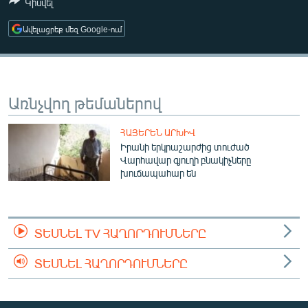
Կիսվել
ՄԻՋԱԶԳԱՅԻՆ
Ավելացրեք մեզ Google-ում
ՄՇԱԿՈՒՅԹ
ՍՊՈՐՏ
ՄԵԿՆԱԲԱՆՈՒԹՅՈՒՆ
Առնչվող թեմաներով
ՏՏ ԵՒ ԻՆՏԵՐՆԵՏ
ՀԱՅԵՐԵՆ ԱՐԽԻՎ
ԿՈՐՈՆԱՎԻՐՈՒՍ
Իրանի երկրաշարժից տուժած
ԱՐԽԻՎ
Վարհավար գյուղի բնակիչները
խուճապահար են
ՏԵՍԱՆՅՈՒԹԵՐ
ԲԱՆԱՎԵՃ
ՏԵՍՆԵԼ TV ՀԱՂՈՐԴՈՒՄՆԵՐԸ
ՁԳՏԵԼՈՎ ԼԱՎԱԳՈՒՅՆԻՆ
ՓՈԴՔԱՍԹ
ՏԵՍՆԵԼ ՀԱՂՈՐԴՈՒՄՆԵՐԸ
Հայերեն