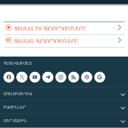
ՄԻՋԱԶԳԱՅԻՆ
ՄՇԱԿՈՒՅԹ
ՍՊՈՐՏ
ՏԵՍՆԵԼ TV ՀԱՂՈՐԴՈՒՄՆԵՐԸ
ՄԵԿՆԱԲԱՆՈՒԹՅՈՒՆ
ՏԵՍՆԵԼ ՀԱՂՈՐԴՈՒՄՆԵՐԸ
ՏՏ ԵՒ ԻՆՏԵՐՆԵՏ
ԿՈՐՈՆԱՎԻՐՈՒՍ
ՀԵՏԵՎԵՔ ՄԵԶ
ԱՐԽԻՎ
ՏԵՍԱՆՅՈՒԹԵՐ
ԲԱՆԱՎԵՃ
ՄՈՒԼՏԻՄԵԴԻԱ
ՁԳՏԵԼՈՎ ԼԱՎԱԳՈՒՅՆԻՆ
ԲԱԺԻՆՆԵՐ
ՓՈԴՔԱՍԹ
ՄԵՐ ՄԱՍԻՆ
Հայերեն