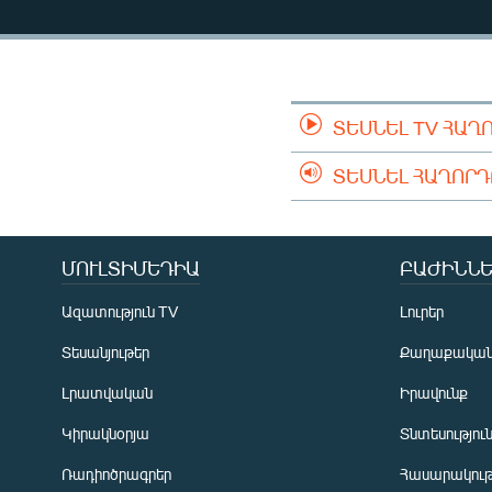
ՄԻՋԱԶԳԱՅԻՆ
ՄՇԱԿՈՒՅԹ
ՍՊՈՐՏ
ՄԵԿՆԱԲԱՆՈՒԹՅՈՒՆ
ՏԵՍՆԵԼ TV ՀԱՂ
ՏՏ ԵՒ ԻՆՏԵՐՆԵՏ
ՏԵՍՆԵԼ ՀԱՂՈՐ
ԿՈՐՈՆԱՎԻՐՈՒՍ
ԱՐԽԻՎ
ՄՈՒԼՏԻՄԵԴԻԱ
ԲԱԺԻՆՆԵ
ՏԵՍԱՆՅՈՒԹԵՐ
Ազատություն TV
Լուրեր
ԲԱՆԱՎԵՃ
Տեսանյութեր
Քաղաքակա
ՁԳՏԵԼՈՎ ԼԱՎԱԳՈՒՅՆԻՆ
Լրատվական
Իրավունք
ՓՈԴՔԱՍԹ
Կիրակնօրյա
Տնտեսությու
Ռադիոծրագրեր
Հասարակութ