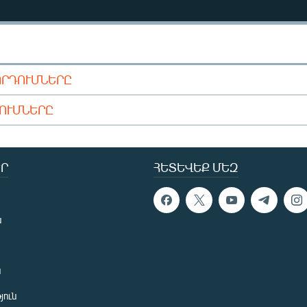
ՈՐԴՈՒՄՆԵՐԸ
ԴՈՒՄՆԵՐԸ
Ր
ՀԵՏԵՎԵՔ ՄԵԶ
ն
ն
յուն