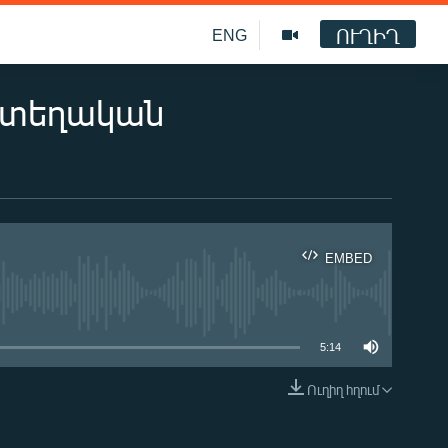
ՈՒՂԻՂ
ENG
ւմ տեղական
EMBED
ble
5:14
Ուղիղ հղում
EMBED