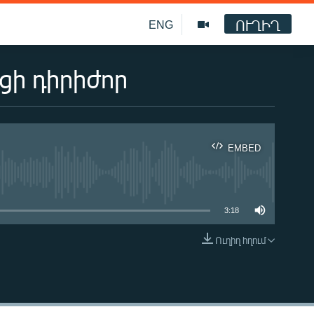
ՈՒՂԻՂ
ENG
ի դիրիժոր
EMBED
ble
3:18
Ուղիղ հղում
EMBED