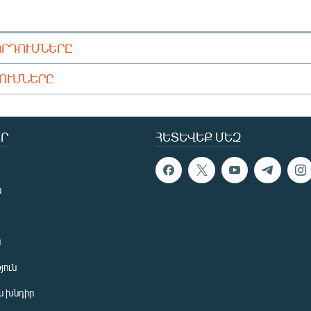
ՈՐԴՈՒՄՆԵՐԸ
ԴՈՒՄՆԵՐԸ
Ր
ՀԵՏԵՎԵՔ ՄԵԶ
ն
ն
յուն
 խնդիր