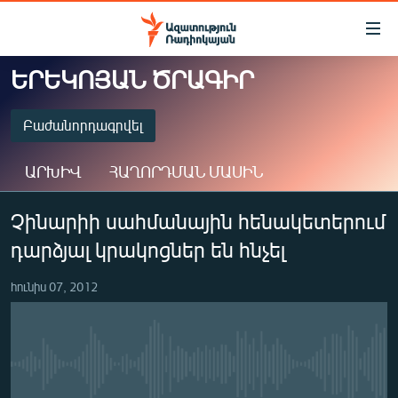
Մատչելիության
հղումներ
Անցնել
ԵՐԵԿՈՅԱՆ ԾՐԱԳԻՐ
հիմնական
ԱԶԱՏՈՒԹՅՈՒՆ TV
բովանդակությանը
ՀԱՅԱՍՏԱՆ
Բաժանորդագրվել
Անցնել
հիմնական
ՔԱՂԱՔԱԿԱՆ
ԱՐԽԻՎ
ՀԱՂՈՐԴՄԱՆ ՄԱՍԻՆ
մենյուին
ԸՆՏՐՈՒԹՅՈՒՆՆԵՐ 2026
Որոնում
ԲԱԺԱՆՈՐԴԱԳՐՎԵԼ
Չինարիի սահմանային հենակետերում
ԻՐԱՎՈՒՆՔ
դարձյալ կրակոցներ են հնչել
ՀԱՍԱՐԱԿՈՒԹՅՈՒՆ
Spotify
ՏՆՏԵՍՈՒԹՅՈՒՆ
հունիս 07, 2012
Բաժանորդագրվել
ՂԱՐԱԲԱՂ
ՊԱՏԵՐԱԶՄԻ 6 ՇԱԲԱԹՆԵՐԸ
No media source currently available
ՏԱՐԱԾԱՇՐՋԱՆ