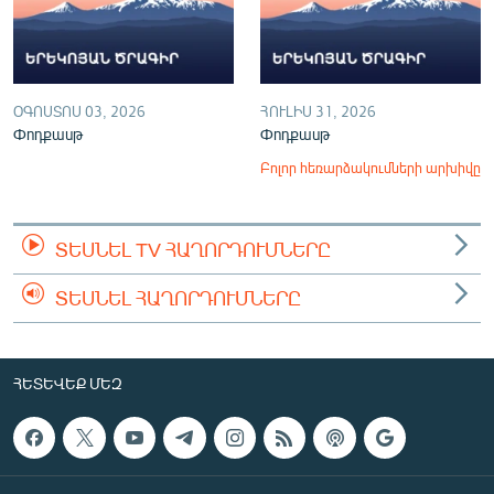
ՕԳՈՍՏՈՍ 03, 2026
ՀՈՒԼԻՍ 31, 2026
Փոդքասթ
Փոդքասթ
Բոլոր հեռարձակումների արխիվը
ՏԵՍՆԵԼ TV ՀԱՂՈՐԴՈՒՄՆԵՐԸ
ՏԵՍՆԵԼ ՀԱՂՈՐԴՈՒՄՆԵՐԸ
ՀԵՏԵՎԵՔ ՄԵԶ