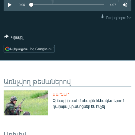
ՄԻՋԱԶԳԱՅԻՆ
0:00
4:07
ՄՇԱԿՈՒՅԹ
Ուղիղ հղում
ՍՊՈՐՏ
Կիսվել
ՄԵԿՆԱԲԱՆՈՒԹՅՈՒՆ
ՏՏ ԵՒ ԻՆՏԵՐՆԵՏ
Ավելացրեք մեզ Google-ում
ԿՈՐՈՆԱՎԻՐՈՒՍ
ԱՐԽԻՎ
Առնչվող թեմաներով
ՏԵՍԱՆՅՈՒԹԵՐ
ԲԱՆԱՎԵՃ
ՄԱՐԶԵՐ
Չինարիի սահմանային հենակետերում
ՁԳՏԵԼՈՎ ԼԱՎԱԳՈՒՅՆԻՆ
դարձյալ կրակոցներ են հնչել
ՓՈԴՔԱՍԹ
Հայերեն
Արխիվ