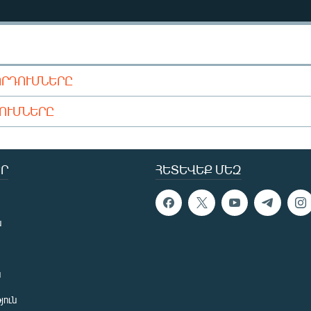
ՈՐԴՈՒՄՆԵՐԸ
ԴՈՒՄՆԵՐԸ
Ր
ՀԵՏԵՎԵՔ ՄԵԶ
ն
ն
յուն