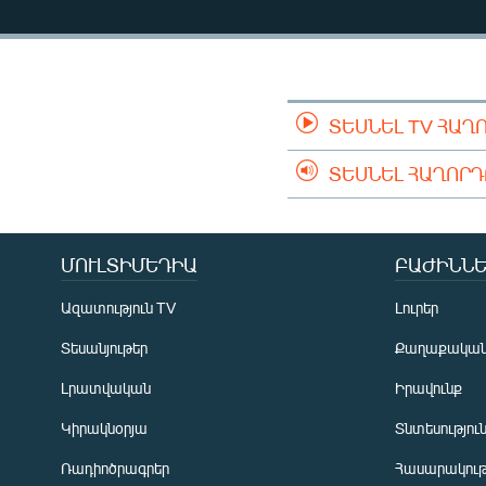
ՄԻՋԱԶԳԱՅԻՆ
ՄՇԱԿՈՒՅԹ
ՍՊՈՐՏ
ՄԵԿՆԱԲԱՆՈՒԹՅՈՒՆ
ՏԵՍՆԵԼ TV ՀԱՂ
ՏՏ ԵՒ ԻՆՏԵՐՆԵՏ
ՏԵՍՆԵԼ ՀԱՂՈՐ
ԿՈՐՈՆԱՎԻՐՈՒՍ
ԱՐԽԻՎ
ՄՈՒԼՏԻՄԵԴԻԱ
ԲԱԺԻՆՆԵ
ՏԵՍԱՆՅՈՒԹԵՐ
Ազատություն TV
Լուրեր
ԲԱՆԱՎԵՃ
Տեսանյութեր
Քաղաքակա
ՁԳՏԵԼՈՎ ԼԱՎԱԳՈՒՅՆԻՆ
Լրատվական
Իրավունք
ՓՈԴՔԱՍԹ
Կիրակնօրյա
Տնտեսությու
Ռադիոծրագրեր
Հասարակութ