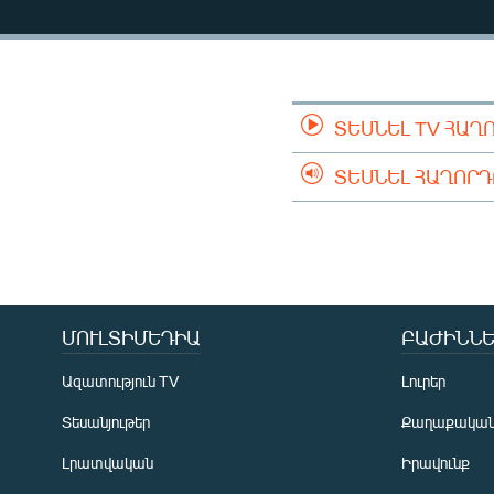
ՄԻՋԱԶԳԱՅԻՆ
ՄՇԱԿՈՒՅԹ
ՍՊՈՐՏ
ՄԵԿՆԱԲԱՆՈՒԹՅՈՒՆ
ՏԵՍՆԵԼ TV ՀԱՂ
ՏՏ ԵՒ ԻՆՏԵՐՆԵՏ
ՏԵՍՆԵԼ ՀԱՂՈՐ
ԿՈՐՈՆԱՎԻՐՈՒՍ
ԱՐԽԻՎ
ՏԵՍԱՆՅՈՒԹԵՐ
ԲԱՆԱՎԵՃ
ՄՈՒԼՏԻՄԵԴԻԱ
ԲԱԺԻՆՆԵ
ՁԳՏԵԼՈՎ ԼԱՎԱԳՈՒՅՆԻՆ
Ազատություն TV
Լուրեր
ՓՈԴՔԱՍԹ
Տեսանյութեր
Քաղաքակա
Լրատվական
Իրավունք