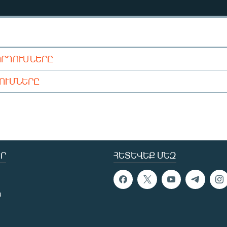
ՈՐԴՈՒՄՆԵՐԸ
ԴՈՒՄՆԵՐԸ
Ր
ՀԵՏԵՎԵՔ ՄԵԶ
ն