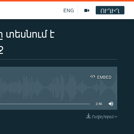
ՈՒՂԻՂ
ENG
 տեսնում է
ջ
EMBED
ble
2:46
Ուղիղ հղում
EMBED