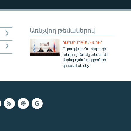
Առնչվող թեմաներով
ՂԱՐԱԲԱՂՅԱՆ ԽՆԴԻՐ
Ուրուգվայը Ղարաբաղի
խնդրի լուծումը տեսնում է
ինքնորոշման սկզբունքի
կիրառման մեջ