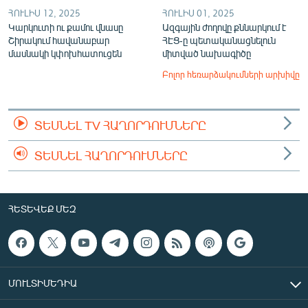
ՀՈՒԼԻՍ 12, 2025
ՀՈՒԼԻՍ 01, 2025
Կարկուտի ու քամու վնասը
Ազգային ժողովը քննարկում է
Շիրակում հավանաբար
ՀԷՑ-ը պետականացնելուն
մասնակի կփոխհատուցեն
միտված նախագիծը
Բոլոր հեռարձակումների արխիվը
ՏԵՍՆԵԼ TV ՀԱՂՈՐԴՈՒՄՆԵՐԸ
ՏԵՍՆԵԼ ՀԱՂՈՐԴՈՒՄՆԵՐԸ
ՀԵՏԵՎԵՔ ՄԵԶ
ՄՈՒԼՏԻՄԵԴԻԱ