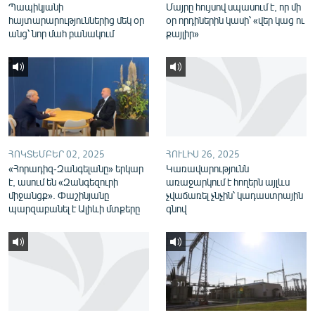
Պապիկյանի
Մայրը հույսով սպասում է, որ մի
English
հայտարարություններից մեկ օր
օր որդիներին կասի՝ «վեր կաց ու
անց՝ նոր մահ բանակում
քայլիր»
Русский
ՀԵՏԵՎԵՔ ՄԵԶ
ՀՈԿՏԵՄԲԵՐ 02, 2025
ՀՈՒԼԻՍ 26, 2025
«Հորադիզ-Զանգելանը» երկար
Կառավարությունն
«Ազատության» բոլոր կայքերը
է, ասում են «Զանգեզուրի
առաջարկում է հողերն այլևս
միջանցք». Փաշինյանը
չվաճառել չնչին՝ կադաստրային
պարզաբանել է Ալիևի մտքերը
գնով