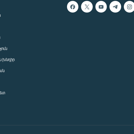
ն
ն
յուն
 խնդիր
ան
նետ