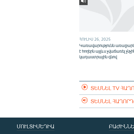
ՀՈՒԼԻՍ 26, 2025
Կառավարությունն առաջարկ
է հողերն այլևս չվաճառել չնչի
կադաստրային գնով
ՏԵՍՆԵԼ TV ՀԱՂ
ՏԵՍՆԵԼ ՀԱՂՈՐ
ՄՈՒԼՏԻՄԵԴԻԱ
ԲԱԺԻՆՆԵ