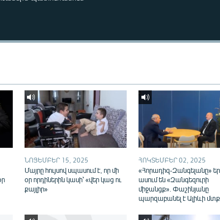
ՆՈՅԵՄԲԵՐ 15, 2025
ՀՈԿՏԵՄԲԵՐ 02, 2025
Մայրը հույսով սպասում է, որ մի
«Հորադիզ-Զանգելանը» եր
օր
օր որդիներին կասի՝ «վեր կաց ու
ասում են «Զանգեզուրի
քայլիր»
միջանցք». Փաշինյանը
պարզաբանել է Ալիևի մտք