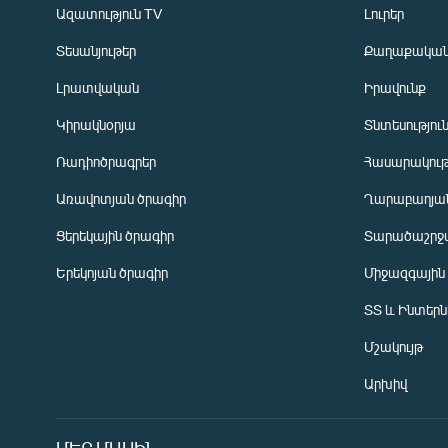
Ազատություն TV
Լուրեր
Տեսանյութեր
Քաղաքակա
Լրատվական
Իրավունք
Կիրակնօրյա
Տնտեսությու
Ռադիոծրագրեր
Հասարակութ
Առավոտյան ծրագիր
Ղարաբաղյան
Ցերեկային ծրագիր
Տարածաշրջ
Հայերեն
Երեկոյան ծրագիր
Միջազգային
English
ՏՏ և Ինտեր
Русский
Մշակույթ
ՀԵՏԵՎԵՔ ՄԵԶ
Արխիվ