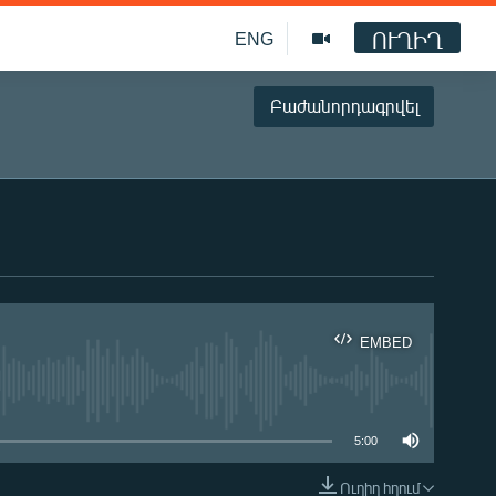
ՈՒՂԻՂ
ENG
Բաժանորդագրվել
EMBED
ble
5:00
Ուղիղ հղում