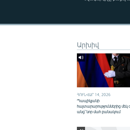
ՄԻՋԱԶԳԱՅԻՆ
ՄՇԱԿՈՒՅԹ
ՍՊՈՐՏ
ՄԵԿՆԱԲԱՆՈՒԹՅՈՒՆ
ՏՏ ԵՒ ԻՆՏԵՐՆԵՏ
Արխիվ
ԿՈՐՈՆԱՎԻՐՈՒՍ
ԱՐԽԻՎ
ՏԵՍԱՆՅՈՒԹԵՐ
ԲԱՆԱՎԵՃ
ՁԳՏԵԼՈՎ ԼԱՎԱԳՈՒՅՆԻՆ
ՀՈՒՆՎԱՐ 14, 2026
Պապիկյանի
ՓՈԴՔԱՍԹ
հայտարարություններից մեկ 
անց՝ նոր մահ բանակում