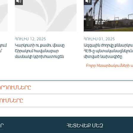
ՀՈՒԼԻՍ 12, 2025
ՀՈՒԼԻՍ 01, 2025
ում
Կարկուտի ու քամու վնասը
Ազգային ժողովը քննարկում
ն՝
Շիրակում հավանաբար
ՀԷՑ-ը պետականացնելուն
մասնակի կփոխհատուցեն
միտված նախագիծը
Բոլոր հեռարձակումների 
ՈՐԴՈՒՄՆԵՐԸ
ԴՈՒՄՆԵՐԸ
Ր
ՀԵՏԵՎԵՔ ՄԵԶ