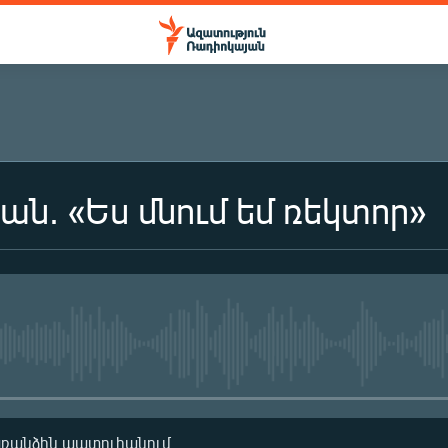
յան. «Ես մնում եմ ռեկտոր»
ԲԱԺԱՆՈՐԴԱԳՐՎԵԼ
Բաժանորդագրվել
No media source currently availa
առանձին պատուհանում