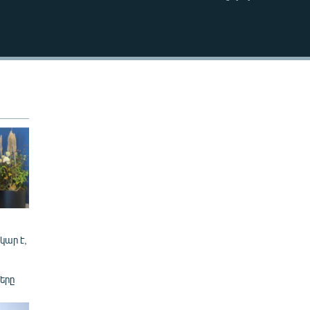
EMBED
կար է,
երը