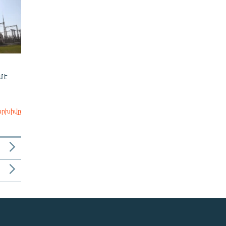
 է
արխիվը