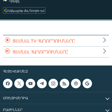
Կիսվել
ՄԻՋԱԶԳԱՅԻՆ
Ավելացրեք մեզ Google-ում
ՄՇԱԿՈՒՅԹ
ՍՊՈՐՏ
ՄԵԿՆԱԲԱՆՈՒԹՅՈՒՆ
ՏՏ ԵՒ ԻՆՏԵՐՆԵՏ
ՏԵՍՆԵԼ TV ՀԱՂՈՐԴՈՒՄՆԵՐԸ
ԿՈՐՈՆԱՎԻՐՈՒՍ
ՏԵՍՆԵԼ ՀԱՂՈՐԴՈՒՄՆԵՐԸ
ԱՐԽԻՎ
ՏԵՍԱՆՅՈՒԹԵՐ
ՀԵՏԵՎԵՔ ՄԵԶ
ԲԱՆԱՎԵՃ
ՁԳՏԵԼՈՎ ԼԱՎԱԳՈՒՅՆԻՆ
ՓՈԴՔԱՍԹ
ՄՈՒԼՏԻՄԵԴԻԱ
Հայերեն
ԲԱԺԻՆՆԵՐ