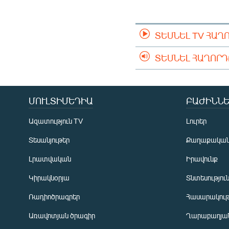
ՄԻՋԱԶԳԱՅԻՆ
ՄՇԱԿՈՒՅԹ
ՏԵՍՆԵԼ TV ՀԱՂ
ՍՊՈՐՏ
ՄԵԿՆԱԲԱՆՈՒԹՅՈՒՆ
ՏԵՍՆԵԼ ՀԱՂՈՐ
ՏՏ ԵՒ ԻՆՏԵՐՆԵՏ
ԿՈՐՈՆԱՎԻՐՈՒՍ
ՄՈՒԼՏԻՄԵԴԻԱ
ԲԱԺԻՆՆԵ
ԱՐԽԻՎ
Ազատություն TV
Լուրեր
ՏԵՍԱՆՅՈՒԹԵՐ
Տեսանյութեր
Քաղաքակա
ԲԱՆԱՎԵՃ
Լրատվական
Իրավունք
ՁԳՏԵԼՈՎ ԼԱՎԱԳՈՒՅՆԻՆ
Կիրակնօրյա
Տնտեսությու
ՓՈԴՔԱՍԹ
Ռադիոծրագրեր
Հասարակութ
Առավոտյան ծրագիր
Ղարաբաղյան