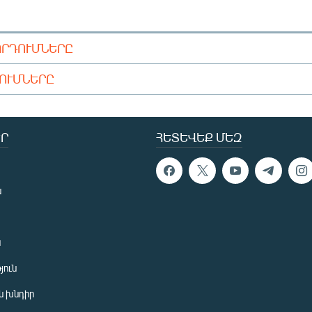
ՈՐԴՈՒՄՆԵՐԸ
ԴՈՒՄՆԵՐԸ
Ր
ՀԵՏԵՎԵՔ ՄԵԶ
ն
ն
յուն
 խնդիր