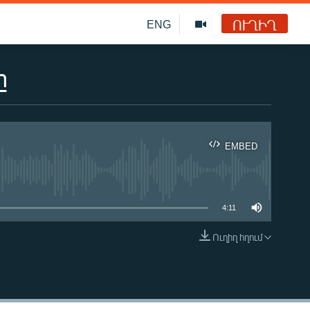
ՈՒՂԻՂ
ENG
ը
EMBED
ble
4:11
Ուղիղ հղում
EMBED