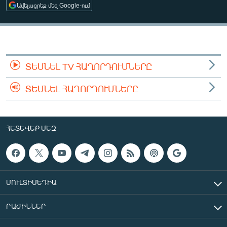
Ավելացրեք մեզ Google-ում
ՄԻՋԱԶԳԱՅԻՆ
ՄՇԱԿՈՒՅԹ
ՍՊՈՐՏ
ՄԵԿՆԱԲԱՆՈՒԹՅՈՒՆ
ՏԵՍՆԵԼ TV ՀԱՂՈՐԴՈՒՄՆԵՐԸ
ՏՏ ԵՒ ԻՆՏԵՐՆԵՏ
ՏԵՍՆԵԼ ՀԱՂՈՐԴՈՒՄՆԵՐԸ
ԿՈՐՈՆԱՎԻՐՈՒՍ
ԱՐԽԻՎ
ՀԵՏԵՎԵՔ ՄԵԶ
ՏԵՍԱՆՅՈՒԹԵՐ
ԲԱՆԱՎԵՃ
ՁԳՏԵԼՈՎ ԼԱՎԱԳՈՒՅՆԻՆ
ՄՈՒԼՏԻՄԵԴԻԱ
ՓՈԴՔԱՍԹ
ԲԱԺԻՆՆԵՐ
Հայերեն