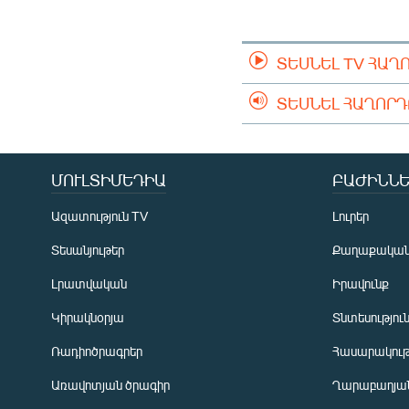
ՄԻՋԱԶԳԱՅԻՆ
ՄՇԱԿՈՒՅԹ
ՏԵՍՆԵԼ TV ՀԱՂ
ՍՊՈՐՏ
ՄԵԿՆԱԲԱՆՈՒԹՅՈՒՆ
ՏԵՍՆԵԼ ՀԱՂՈՐ
ՏՏ ԵՒ ԻՆՏԵՐՆԵՏ
ԿՈՐՈՆԱՎԻՐՈՒՍ
ՄՈՒԼՏԻՄԵԴԻԱ
ԲԱԺԻՆՆԵ
ԱՐԽԻՎ
Ազատություն TV
Լուրեր
ՏԵՍԱՆՅՈՒԹԵՐ
Տեսանյութեր
Քաղաքակա
ԲԱՆԱՎԵՃ
Լրատվական
Իրավունք
ՁԳՏԵԼՈՎ ԼԱՎԱԳՈՒՅՆԻՆ
Կիրակնօրյա
Տնտեսությու
ՓՈԴՔԱՍԹ
Ռադիոծրագրեր
Հասարակութ
Առավոտյան ծրագիր
Ղարաբաղյան