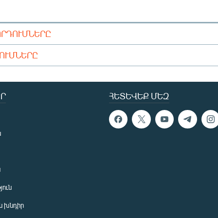
ՈՐԴՈՒՄՆԵՐԸ
ԴՈՒՄՆԵՐԸ
Ր
ՀԵՏԵՎԵՔ ՄԵԶ
ն
ն
յուն
 խնդիր