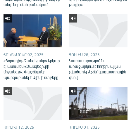
անց՝ նոր մահ բանակում
քայլիր»
English
Русский
ՀԵՏԵՎԵՔ ՄԵԶ
ՀՈԿՏԵՄԲԵՐ 02, 2025
ՀՈՒԼԻՍ 26, 2025
«Հորադիզ-Զանգելանը» երկար
Կառավարությունն
է, ասում են «Զանգեզուրի
առաջարկում է հողերն այլևս
«Ազատության» բոլոր կայքերը
միջանցք». Փաշինյանը
չվաճառել չնչին՝ կադաստրային
պարզաբանել է Ալիևի մտքերը
գնով
ՀՈՒԼԻՍ 12, 2025
ՀՈՒԼԻՍ 01, 2025