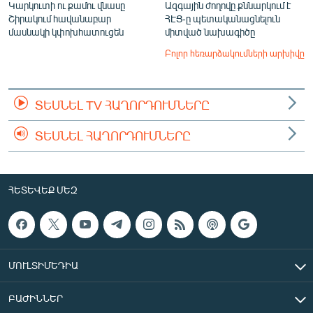
Կարկուտի ու քամու վնասը
Ազգային ժողովը քննարկում է
Շիրակում հավանաբար
ՀԷՑ-ը պետականացնելուն
մասնակի կփոխհատուցեն
միտված նախագիծը
Բոլոր հեռարձակումների արխիվը
ՏԵՍՆԵԼ TV ՀԱՂՈՐԴՈՒՄՆԵՐԸ
ՏԵՍՆԵԼ ՀԱՂՈՐԴՈՒՄՆԵՐԸ
ՀԵՏԵՎԵՔ ՄԵԶ
ՄՈՒԼՏԻՄԵԴԻԱ
ԲԱԺԻՆՆԵՐ