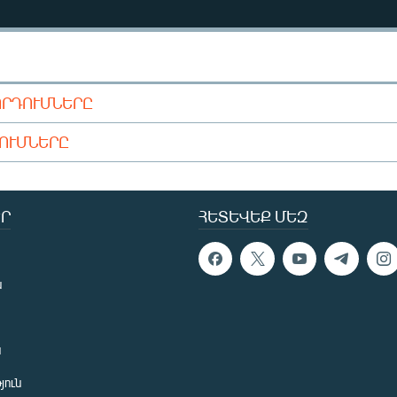
ՈՐԴՈՒՄՆԵՐԸ
ԴՈՒՄՆԵՐԸ
Ր
ՀԵՏԵՎԵՔ ՄԵԶ
ն
ն
յուն