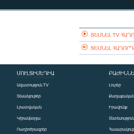
ՄԻՋԱԶԳԱՅԻՆ
ՄՇԱԿՈՒՅԹ
ՍՊՈՐՏ
ՄԵԿՆԱԲԱՆՈՒԹՅՈՒՆ
ՏԵՍՆԵԼ TV ՀԱՂ
ՏՏ ԵՒ ԻՆՏԵՐՆԵՏ
ՏԵՍՆԵԼ ՀԱՂՈՐ
ԿՈՐՈՆԱՎԻՐՈՒՍ
ԱՐԽԻՎ
ՄՈՒԼՏԻՄԵԴԻԱ
ԲԱԺԻՆՆԵ
ՏԵՍԱՆՅՈՒԹԵՐ
Ազատություն TV
Լուրեր
ԲԱՆԱՎԵՃ
Տեսանյութեր
Քաղաքակա
ՁԳՏԵԼՈՎ ԼԱՎԱԳՈՒՅՆԻՆ
Լրատվական
Իրավունք
ՓՈԴՔԱՍԹ
Կիրակնօրյա
Տնտեսությու
Ռադիոծրագրեր
Հասարակութ