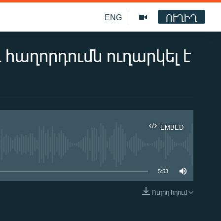
ՈՒՂԻՂ
ENG
աղորդումն ուղարկել է
EMBED
ble
5:53
Ուղիղ հղում
EMBED