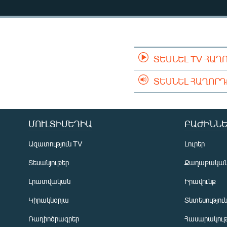
ՄԻՋԱԶԳԱՅԻՆ
ՄՇԱԿՈՒՅԹ
ՍՊՈՐՏ
ՄԵԿՆԱԲԱՆՈՒԹՅՈՒՆ
ՏԵՍՆԵԼ TV ՀԱՂ
ՏՏ ԵՒ ԻՆՏԵՐՆԵՏ
ՏԵՍՆԵԼ ՀԱՂՈՐ
ԿՈՐՈՆԱՎԻՐՈՒՍ
ԱՐԽԻՎ
ՄՈՒԼՏԻՄԵԴԻԱ
ԲԱԺԻՆՆԵ
ՏԵՍԱՆՅՈՒԹԵՐ
Ազատություն TV
Լուրեր
ԲԱՆԱՎԵՃ
Տեսանյութեր
Քաղաքակա
ՁԳՏԵԼՈՎ ԼԱՎԱԳՈՒՅՆԻՆ
Լրատվական
Իրավունք
ՓՈԴՔԱՍԹ
Կիրակնօրյա
Տնտեսությու
Ռադիոծրագրեր
Հասարակութ