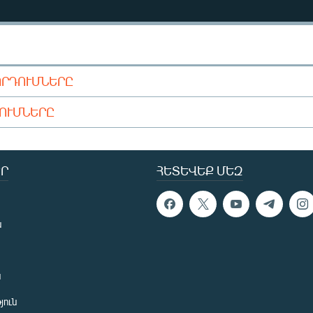
ՈՐԴՈՒՄՆԵՐԸ
ԴՈՒՄՆԵՐԸ
Ր
ՀԵՏԵՎԵՔ ՄԵԶ
ն
ն
յուն