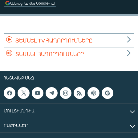
Ավելացրեք մեզ Google-ում
ՄԻՋԱԶԳԱՅԻՆ
ՄՇԱԿՈՒՅԹ
ՍՊՈՐՏ
ՄԵԿՆԱԲԱՆՈՒԹՅՈՒՆ
ՏԵՍՆԵԼ TV ՀԱՂՈՐԴՈՒՄՆԵՐԸ
ՏՏ ԵՒ ԻՆՏԵՐՆԵՏ
ՏԵՍՆԵԼ ՀԱՂՈՐԴՈՒՄՆԵՐԸ
ԿՈՐՈՆԱՎԻՐՈՒՍ
ԱՐԽԻՎ
ՀԵՏԵՎԵՔ ՄԵԶ
ՏԵՍԱՆՅՈՒԹԵՐ
ԲԱՆԱՎԵՃ
ՁԳՏԵԼՈՎ ԼԱՎԱԳՈՒՅՆԻՆ
ՄՈՒԼՏԻՄԵԴԻԱ
ՓՈԴՔԱՍԹ
ԲԱԺԻՆՆԵՐ
Հայերեն