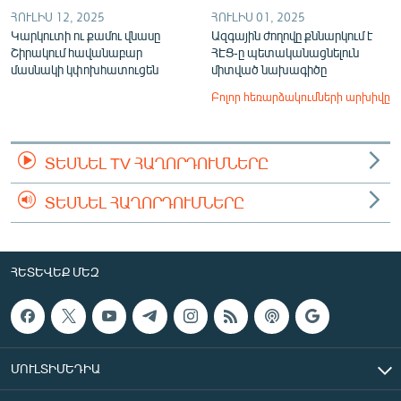
ՀՈՒԼԻՍ 12, 2025
ՀՈՒԼԻՍ 01, 2025
Կարկուտի ու քամու վնասը
Ազգային ժողովը քննարկում է
Շիրակում հավանաբար
ՀԷՑ-ը պետականացնելուն
մասնակի կփոխհատուցեն
միտված նախագիծը
Բոլոր հեռարձակումների արխիվը
ՏԵՍՆԵԼ TV ՀԱՂՈՐԴՈՒՄՆԵՐԸ
ՏԵՍՆԵԼ ՀԱՂՈՐԴՈՒՄՆԵՐԸ
ՀԵՏԵՎԵՔ ՄԵԶ
ՄՈՒԼՏԻՄԵԴԻԱ