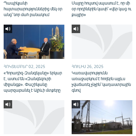
Պապիկյանի
Մայրը հույսով սպասում է, որ մի
English
հայտարարություններից մեկ օր
օր որդիներին կասի՝ «վեր կաց ու
անց՝ նոր մահ բանակում
քայլիր»
Русский
ՀԵՏԵՎԵՔ ՄԵԶ
ՀՈԿՏԵՄԲԵՐ 02, 2025
ՀՈՒԼԻՍ 26, 2025
«Հորադիզ-Զանգելանը» երկար
Կառավարությունն
«Ազատության» բոլոր կայքերը
է, ասում են «Զանգեզուրի
առաջարկում է հողերն այլևս
միջանցք». Փաշինյանը
չվաճառել չնչին՝ կադաստրային
պարզաբանել է Ալիևի մտքերը
գնով