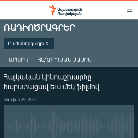
Մատչելիության
հղումներ
Անցնել
ՌԱԴԻՈԾՐԱԳՐԵՐ
հիմնական
ԱԶԱՏՈՒԹՅՈՒՆ TV
բովանդակությանը
ՀԱՅԱՍՏԱՆ
Բաժանորդագրվել
Անցնել
հիմնական
ՔԱՂԱՔԱԿԱՆ
ԱՐԽԻՎ
ՀԱՂՈՐԴՄԱՆ ՄԱՍԻՆ
մենյուին
ԸՆՏՐՈՒԹՅՈՒՆՆԵՐ 2026
Որոնում
ԲԱԺԱՆՈՐԴԱԳՐՎԵԼ
Հայկական կինոաշխարհը
ԻՐԱՎՈՒՆՔ
հարստացավ եւս մեկ ֆիլմով
ՀԱՍԱՐԱԿՈՒԹՅՈՒՆ
Բաժանորդագրվել
ՏՆՏԵՍՈՒԹՅՈՒՆ
հունվար 25, 2012
ՂԱՐԱԲԱՂ
ՊԱՏԵՐԱԶՄԻ 6 ՇԱԲԱԹՆԵՐԸ
No media source currently available
ՏԱՐԱԾԱՇՐՋԱՆ