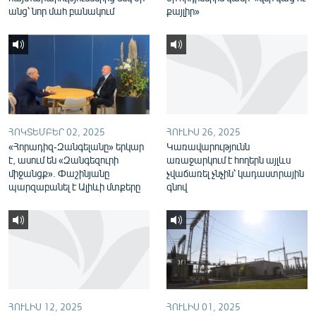
անց՝ նոր մահ բանակում
քայլիր»
English
Русский
ՀԵՏԵՎԵՔ ՄԵԶ
ՀՈԿՏԵՄԲԵՐ 02, 2025
ՀՈՒԼԻՍ 26, 2025
«Հորադիզ-Զանգելանը» երկար
Կառավարությունն
է, ասում են «Զանգեզուրի
առաջարկում է հողերն այլևս
«Ազատության» բոլոր կայքերը
միջանցք». Փաշինյանը
չվաճառել չնչին՝ կադաստրային
պարզաբանել է Ալիևի մտքերը
գնով
ՀՈՒԼԻՍ 12, 2025
ՀՈՒԼԻՍ 01, 2025