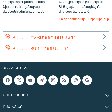
Կարկուտի ու քամու վնասը
Ազգային ժողովը քննարկում է
Շիրակում հավանաբար
ՀԷՑ-ը պետականացնելուն
մասնակի կփոխհատուցեն
միտված նախագիծը
Բոլոր հեռարձակումների արխիվը
ՏԵՍՆԵԼ TV ՀԱՂՈՐԴՈՒՄՆԵՐԸ
ՏԵՍՆԵԼ ՀԱՂՈՐԴՈՒՄՆԵՐԸ
ՀԵՏԵՎԵՔ ՄԵԶ
ՄՈՒԼՏԻՄԵԴԻԱ
ԲԱԺԻՆՆԵՐ