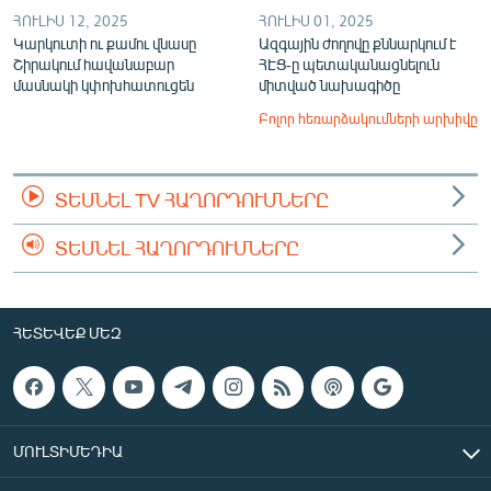
ՀՈՒԼԻՍ 12, 2025
ՀՈՒԼԻՍ 01, 2025
Կարկուտի ու քամու վնասը
Ազգային ժողովը քննարկում է
Շիրակում հավանաբար
ՀԷՑ-ը պետականացնելուն
մասնակի կփոխհատուցեն
միտված նախագիծը
Բոլոր հեռարձակումների արխիվը
ՏԵՍՆԵԼ TV ՀԱՂՈՐԴՈՒՄՆԵՐԸ
ՏԵՍՆԵԼ ՀԱՂՈՐԴՈՒՄՆԵՐԸ
ՀԵՏԵՎԵՔ ՄԵԶ
ՄՈՒԼՏԻՄԵԴԻԱ