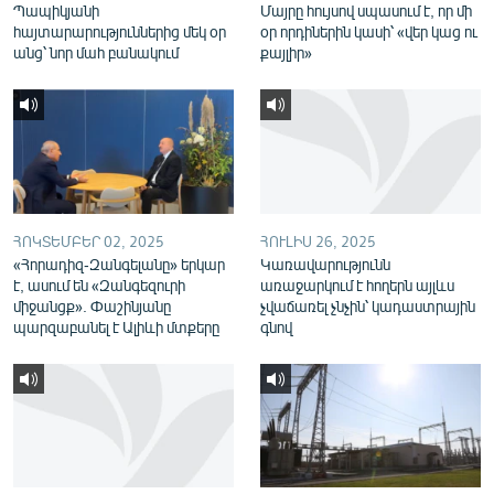
Պապիկյանի
Մայրը հույսով սպասում է, որ մի
English
հայտարարություններից մեկ օր
օր որդիներին կասի՝ «վեր կաց ու
անց՝ նոր մահ բանակում
քայլիր»
Русский
ՀԵՏԵՎԵՔ ՄԵԶ
ՀՈԿՏԵՄԲԵՐ 02, 2025
ՀՈՒԼԻՍ 26, 2025
«Հորադիզ-Զանգելանը» երկար
Կառավարությունն
«Ազատության» բոլոր կայքերը
է, ասում են «Զանգեզուրի
առաջարկում է հողերն այլևս
միջանցք». Փաշինյանը
չվաճառել չնչին՝ կադաստրային
պարզաբանել է Ալիևի մտքերը
գնով