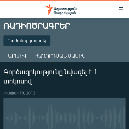
Մատչելիության
հղումներ
Անցնել
ՌԱԴԻՈԾՐԱԳՐԵՐ
հիմնական
ԱԶԱՏՈՒԹՅՈՒՆ TV
բովանդակությանը
ՀԱՅԱՍՏԱՆ
Բաժանորդագրվել
Անցնել
հիմնական
ՔԱՂԱՔԱԿԱՆ
ԱՐԽԻՎ
ՀԱՂՈՐԴՄԱՆ ՄԱՍԻՆ
մենյուին
ԸՆՏՐՈՒԹՅՈՒՆՆԵՐ 2026
Որոնում
ԲԱԺԱՆՈՐԴԱԳՐՎԵԼ
Գործազրկությունը նվազել է 1
ԻՐԱՎՈՒՆՔ
տոկոսով
ՀԱՍԱՐԱԿՈՒԹՅՈՒՆ
Բաժանորդագրվել
ՏՆՏԵՍՈՒԹՅՈՒՆ
հունվար 18, 2012
ՂԱՐԱԲԱՂ
ՊԱՏԵՐԱԶՄԻ 6 ՇԱԲԱԹՆԵՐԸ
No media source currently available
ՏԱՐԱԾԱՇՐՋԱՆ